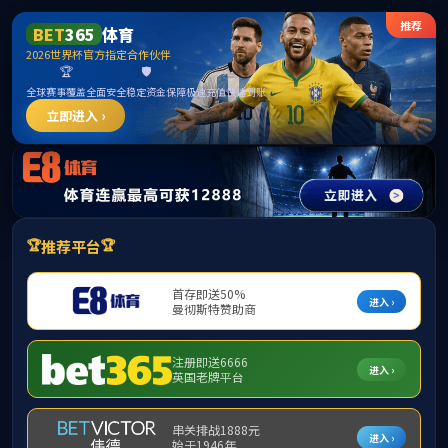
******
PA视讯(中国)集团官网 - PlayAce
当前位置：
首页
>
人才培养
>
实验室建设
> 正文
西南大学实验室安全学生手册
发布时间：2023-03-29 17:29 作者： 实验员 初审：邓圣兵 复
审：唐宇 来源：本站原创 浏览次数：
第 1 页